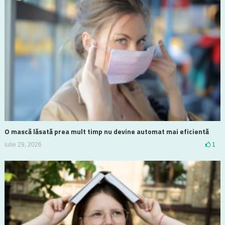
O mască lăsată prea mult timp nu devine automat mai eficientă
iulie 29, 2026
1