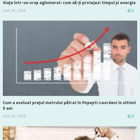
Viața într-un oraș aglomerat: cum să-ți protejezi timpul și energia
iulie 28, 2026
1
Cum a evoluat prețul metrului pătrat în Popești-Leordeni în ultimii
5 ani
iulie 24, 2026
2