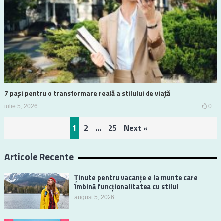
7 pași pentru o transformare reală a stilului de viață
iulie 5, 2026
0
Paginație
1
2
…
25
Next »
articole
Articole Recente
Ținute pentru vacanțele la munte care
îmbină funcționalitatea cu stilul
august 5, 2026