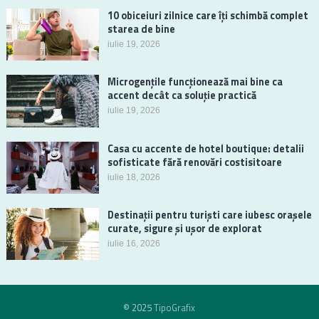
10 obiceiuri zilnice care îți schimbă complet
starea de bine
iulie 19, 2026
Microgențile funcționează mai bine ca
accent decât ca soluție practică
iulie 19, 2026
Casa cu accente de hotel boutique: detalii
sofisticate fără renovări costisitoare
iulie 18, 2026
Destinații pentru turiști care iubesc orașele
curate, sigure și ușor de explorat
iulie 16, 2026
© 2025
TipoGrafix