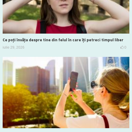
Ce poți învăța despre tine din felul în care îți petreci timpul liber
iulie 29, 2026
0