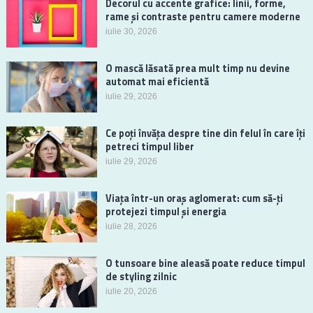
Decorul cu accente grafice: linii, forme,
rame și contraste pentru camere moderne
iulie 30, 2026
O mască lăsată prea mult timp nu devine
automat mai eficientă
iulie 29, 2026
Ce poți învăța despre tine din felul în care îți
petreci timpul liber
iulie 29, 2026
Viața într-un oraș aglomerat: cum să-ți
protejezi timpul și energia
iulie 28, 2026
O tunsoare bine aleasă poate reduce timpul
de styling zilnic
iulie 20, 2026