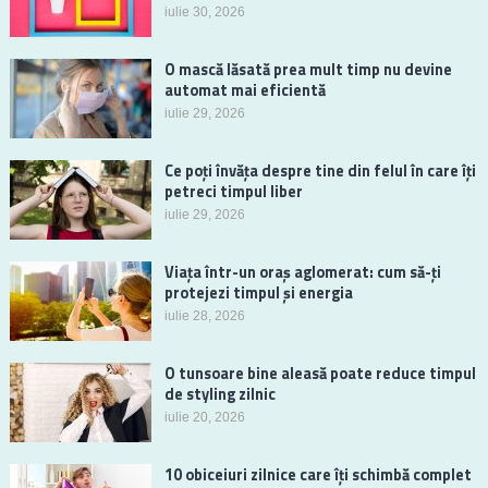
iulie 30, 2026
O mască lăsată prea mult timp nu devine
automat mai eficientă
iulie 29, 2026
Ce poți învăța despre tine din felul în care îți
petreci timpul liber
iulie 29, 2026
Viața într-un oraș aglomerat: cum să-ți
protejezi timpul și energia
iulie 28, 2026
O tunsoare bine aleasă poate reduce timpul
de styling zilnic
iulie 20, 2026
10 obiceiuri zilnice care îți schimbă complet