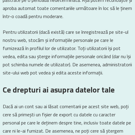
păstrate pe o perioadă nedeterminată. Așa putem recunoaște și
aproba automat toate comentariile următoare în loc să le ținem
într-o coadă pentru moderare.
Pentru utilizatorii (dacă există) care se înregistrează pe site-ul
nostru web, stocăm și informațiile personale pe care le
furnizează în profilul lor de utilizator. Toți utilizatorii își pot
vedea, edita sau șterge informațiile personale oricând (dar nu își
pot schimba numele de utilizator). De asemenea, administratorii
site-ului web pot vedea și edita aceste informații.
Ce drepturi ai asupra datelor tale
Dacă ai un cont sau ai lăsat comentarii pe acest site web, poți
cere să primești un fișier de export cu datele cu caracter
personal pe care le deținem despre tine, inclusiv toate datele pe
care ni le-ai furnizat. De asemenea, ne poți cere să ștergem