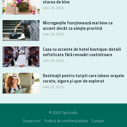
starea de bine
iulie 19, 2026
Microgențile funcționează mai bine ca
accent decât ca soluție practică
iulie 19, 2026
Casa cu accente de hotel boutique: detalii
sofisticate fără renovări costisitoare
iulie 18, 2026
Destinații pentru turiști care iubesc orașele
curate, sigure și ușor de explorat
iulie 16, 2026
© 2025
TipoGrafix
Despre noi
Politică de confidențialitate
Contact