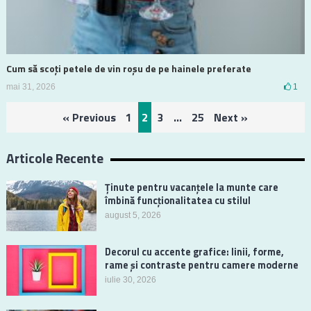
Cum să scoți petele de vin roșu de pe hainele preferate
mai 31, 2026
1
Paginație
« Previous
1
2
3
…
25
Next »
articole
Articole Recente
Ținute pentru vacanțele la munte care
îmbină funcționalitatea cu stilul
august 5, 2026
Decorul cu accente grafice: linii, forme,
rame și contraste pentru camere moderne
iulie 30, 2026