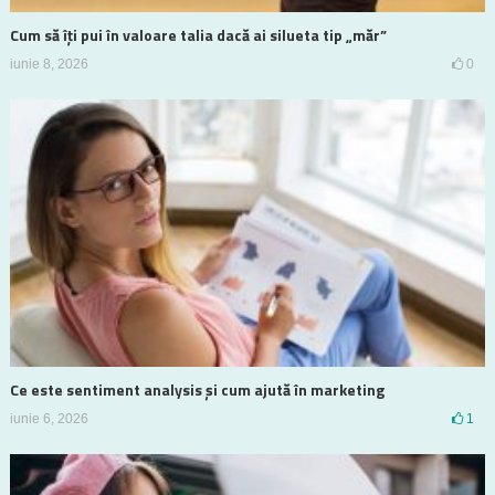
Cum să îți pui în valoare talia dacă ai silueta tip „măr”
iunie 8, 2026
0
Ce este sentiment analysis și cum ajută în marketing
iunie 6, 2026
1