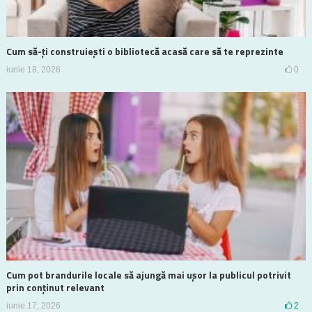
Cum să-ți construiești o bibliotecă acasă care să te reprezinte
iunie 18, 2026
0
Cum pot brandurile locale să ajungă mai ușor la publicul potrivit
prin conținut relevant
iunie 17, 2026
2