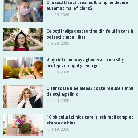
O mască lăsată prea mult timp nu devine
automat mai eficientă
iulie 29, 2026
Ce poți învăța despre tine din felul în care îți
petreci timpul liber
iulie 29, 2026
Viața într-un oraș aglomerat: cum să-ți
protejezi timpul și energia
iulie 28, 2026
O tunsoare bine aleasă poate reduce timpul
de styling zilnic
iulie 20, 2026
10 obiceiuri zilnice care îți schimbă complet
starea de bine
iulie 19, 2026