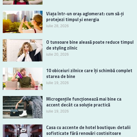
Viața într-un oraș aglomerat: cum să-ți
protejezi timpul și energia
iulie 28, 2026
O tunsoare bine aleasă poate reduce timpul
de styling zilnic
iulie 20, 2026
10 obiceiuri zilnice care îți schimbă complet
starea de bine
iulie 19, 2026
Microgențile funcționează mai bine ca
accent decât ca soluție practică
iulie 19, 2026
Casa cu accente de hotel boutique: detalii
sofisticate fără renovări costisitoare