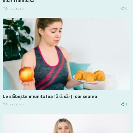
doar frumoasă
mai 30, 2026
0
Ce slăbește imunitatea fără să-ți dai seama
mai 22, 2026
1