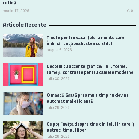
rutină
martie 17, 2026
0
Articole Recente
Ținute pentru vacanțele la munte care
îmbină funcționalitatea cu stilul
august 5, 2026
Decorul cu accente grafice: linii, forme,
rame și contraste pentru camere moderne
iulie 30, 2026
O mască lăsată prea mult timp nu devine
automat mai eficientă
iulie 29, 2026
Ce poți învăța despre tine din felul în care îți
petreci timpul liber
iulie 29, 2026