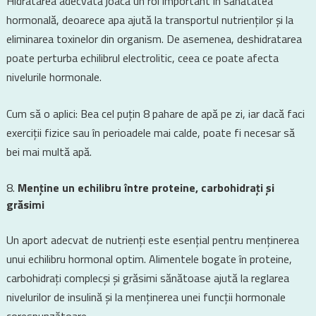
Hidratarea adecvată joacă un rol important în sănătatea
hormonală, deoarece apa ajută la transportul nutrienților și la
eliminarea toxinelor din organism. De asemenea, deshidratarea
poate perturba echilibrul electrolitic, ceea ce poate afecta
nivelurile hormonale.
Cum să o aplici: Bea cel puțin 8 pahare de apă pe zi, iar dacă faci
exerciții fizice sau în perioadele mai calde, poate fi necesar să
bei mai multă apă.
Menține un echilibru între proteine, carbohidrați și
grăsimi
Un aport adecvat de nutrienți este esențial pentru menținerea
unui echilibru hormonal optim. Alimentele bogate în proteine,
carbohidrați complecși și grăsimi sănătoase ajută la reglarea
nivelurilor de insulină și la menținerea unei funcții hormonale