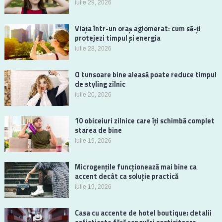
iulie 29, 2026
Viața într-un oraș aglomerat: cum să-ți
protejezi timpul și energia
iulie 28, 2026
O tunsoare bine aleasă poate reduce timpul
de styling zilnic
iulie 20, 2026
10 obiceiuri zilnice care îți schimbă complet
starea de bine
iulie 19, 2026
Microgențile funcționează mai bine ca
accent decât ca soluție practică
iulie 19, 2026
Casa cu accente de hotel boutique: detalii