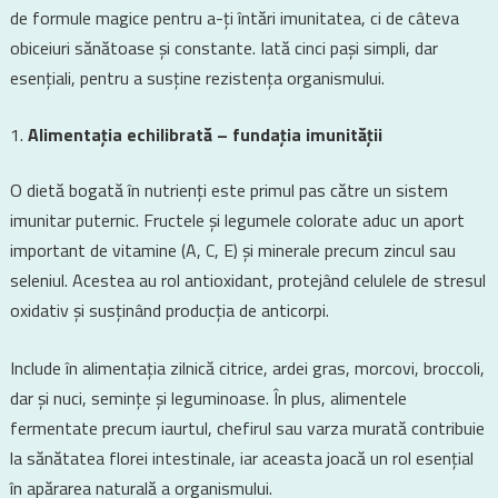
de formule magice pentru a-ți întări imunitatea, ci de câteva
obiceiuri sănătoase și constante. Iată cinci pași simpli, dar
esențiali, pentru a susține rezistența organismului.
Alimentația echilibrată – fundația imunității
O dietă bogată în nutrienți este primul pas către un sistem
imunitar puternic. Fructele și legumele colorate aduc un aport
important de vitamine (A, C, E) și minerale precum zincul sau
seleniul. Acestea au rol antioxidant, protejând celulele de stresul
oxidativ și susținând producția de anticorpi.
Include în alimentația zilnică citrice, ardei gras, morcovi, broccoli,
dar și nuci, semințe și leguminoase. În plus, alimentele
fermentate precum iaurtul, chefirul sau varza murată contribuie
la sănătatea florei intestinale, iar aceasta joacă un rol esențial
în apărarea naturală a organismului.