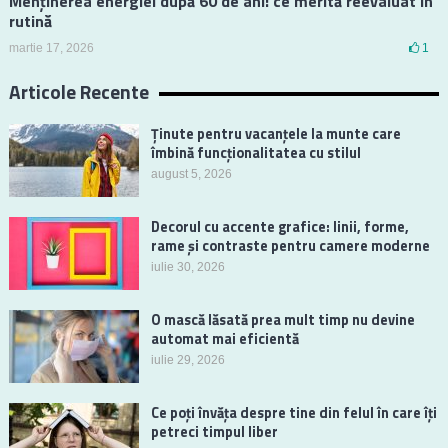
Menținerea energiei după 60 de ani: ce merită reevaluat în
rutină
martie 17, 2026
1
Articole Recente
Ținute pentru vacanțele la munte care
îmbină funcționalitatea cu stilul
august 5, 2026
Decorul cu accente grafice: linii, forme,
rame și contraste pentru camere moderne
iulie 30, 2026
O mască lăsată prea mult timp nu devine
automat mai eficientă
iulie 29, 2026
Ce poți învăța despre tine din felul în care îți
petreci timpul liber