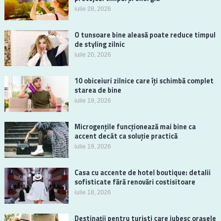
iulie 28, 2026
O tunsoare bine aleasă poate reduce timpul
de styling zilnic
iulie 20, 2026
10 obiceiuri zilnice care îți schimbă complet
starea de bine
iulie 19, 2026
Microgențile funcționează mai bine ca
accent decât ca soluție practică
iulie 19, 2026
Casa cu accente de hotel boutique: detalii
sofisticate fără renovări costisitoare
iulie 18, 2026
Destinații pentru turiști care iubesc orașele