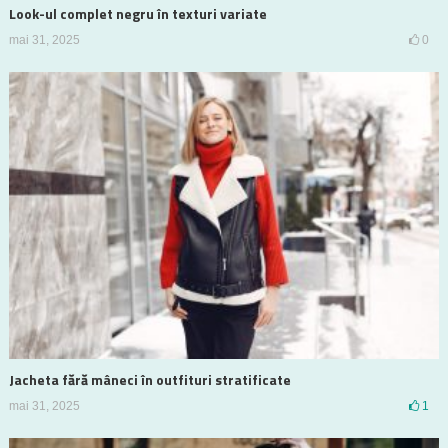
Look-ul complet negru în texturi variate
mai 31, 2025
0
Jacheta fără mâneci în outfituri stratificate
mai 31, 2025
1