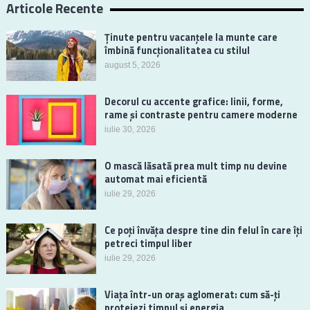
Articole Recente
Ținute pentru vacanțele la munte care
îmbină funcționalitatea cu stilul
august 5, 2026
Decorul cu accente grafice: linii, forme,
rame și contraste pentru camere moderne
iulie 30, 2026
O mască lăsată prea mult timp nu devine
automat mai eficientă
iulie 29, 2026
Ce poți învăța despre tine din felul în care îți
petreci timpul liber
iulie 29, 2026
Viața într-un oraș aglomerat: cum să-ți
protejezi timpul și energia