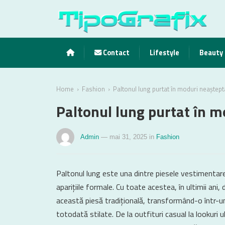
Contact
Lifestyle
Beauty
›
›
Home
Fashion
Paltonul lung purtat în moduri neaștept
Paltonul lung purtat în m
Admin
— mai 31, 2025
in
Fashion
Paltonul lung este una dintre piesele vestimentare
aparițiile formale. Cu toate acestea, în ultimii ani,
această piesă tradițională, transformând-o într-un
totodată stilate. De la outfituri casual la lookuri u