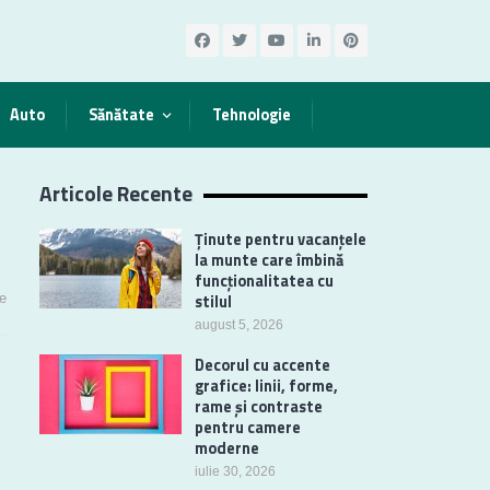
Auto
Sănătate
Tehnologie
Articole Recente
Ținute pentru vacanțele
la munte care îmbină
funcționalitatea cu
e
stilul
august 5, 2026
Decorul cu accente
grafice: linii, forme,
rame și contraste
pentru camere
moderne
iulie 30, 2026