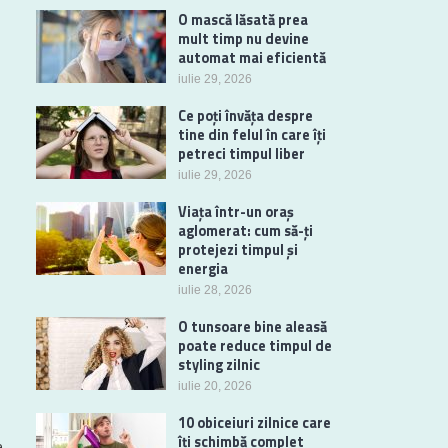
O mască lăsată prea
mult timp nu devine
automat mai eficientă
iulie 29, 2026
Ce poți învăța despre
tine din felul în care îți
petreci timpul liber
iulie 29, 2026
Viața într-un oraș
aglomerat: cum să-ți
protejezi timpul și
energia
iulie 28, 2026
O tunsoare bine aleasă
poate reduce timpul de
styling zilnic
iulie 20, 2026
10 obiceiuri zilnice care
îți schimbă complet
e