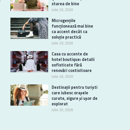
starea de bine
iulie 19, 2026
Microgențile
funcționează mai bine
ca accent decât ca
soluție practică
iulie 19, 2026
Casa cu accente de
hotel boutique: detalii
sofisticate fără
renovări costisitoare
iulie 18, 2026
Destinații pentru turiști
care iubesc orașele
curate, sigure și ușor de
explorat
iulie 16, 2026