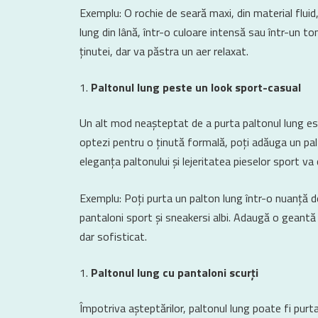
Exemplu: O rochie de seară maxi, din material fluid
lung din lână, într-o culoare intensă sau într-un 
ținutei, dar va păstra un aer relaxat.
Paltonul lung peste un look sport-casual
Un alt mod neașteptat de a purta paltonul lung est
optezi pentru o ținută formală, poți adăuga un pal
eleganța paltonului și lejeritatea pieselor sport va
Exemplu: Poți purta un palton lung într-o nuanță d
pantaloni sport și sneakersi albi. Adaugă o geantă
dar sofisticat.
Paltonul lung cu pantaloni scurți
Împotriva așteptărilor, paltonul lung poate fi purta