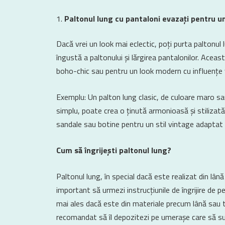
Paltonul lung cu pantaloni evazați pentru un
Dacă vrei un look mai eclectic, poți purta paltonul 
îngustă a paltonului și lărgirea pantalonilor. Acea
boho-chic sau pentru un look modern cu influențe 
Exemplu: Un palton lung clasic, de culoare maro sau
simplu, poate crea o ținută armonioasă și stilizată
sandale sau botine pentru un stil vintage adaptat 
Cum să îngrijești paltonul lung?
Paltonul lung, în special dacă este realizat din lână
important să urmezi instrucțiunile de îngrijire de pe 
mai ales dacă este din materiale precum lână sau 
recomandat să îl depozitezi pe umerașe care să susț