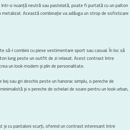
, într-o nuanță neutră sau pastelată, poate fi purtată cu un palton
ton metalizat. Această combinație va adăuga un strop de sofisticare
e să-l combini cu piese vestimentare sport sau casual. În loc să
ton lung peste un outfit de zi relaxat. Acest contrast între
 crea un look modern și plin de personalitate.
e bej sau gri deschis peste un hanorac simplu, o pereche de
 minimalistă și o pereche de ochelari de soare pentru un look urban,
t și cu pantaloni scurți, oferind un contrast interesant între