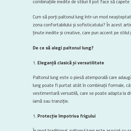
combinațiile inedite de stiluri îl pot face să capete
Cum să porți paltonul lung într-un mod neașteptat, 
zona confortabilului și sofisticatului? În acest art
ținute inedite și creative, care pun accent pe stilul p
De ce să alegi paltonul lung?
Eleganță clasică și versatilitate
Paltonul lung este o piesă atemporală care adaugă 
lung poate fi purtat atât în combinații formale, câ
vestimentară versatilă, care se poate adapta la dive
iarnă sau tranziție.
Protecție împotriva frigului
În mod tradițional, paltonul lung este asociat cu se