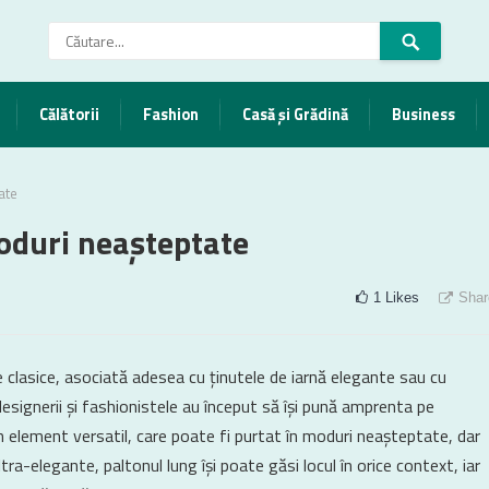
Călătorii
Fashion
Casă și Grădină
Business
ate
oduri neașteptate
1
Likes
Shar
 clasice, asociată adesea cu ținutele de iarnă elegante sau cu
 designerii și fashionistele au început să își pună amprenta pe
 element versatil, care poate fi purtat în moduri neașteptate, dar
ltra-elegante, paltonul lung își poate găsi locul în orice context, iar