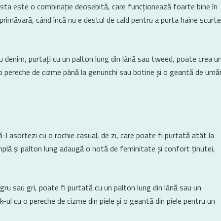
asta este o combinație deosebită, care funcționează foarte bine în
 primăvară, când încă nu e destul de cald pentru a purta haine scurte
au denim, purtați cu un palton lung din lână sau tweed, poate crea u
o pereche de cizme până la genunchi sau botine și o geantă de umă
-l asortezi cu o rochie casual, de zi, care poate fi purtată atât la
simplă și palton lung adaugă o notă de feminitate și confort ținutei,
gru sau gri, poate fi purtată cu un palton lung din lână sau un
-ul cu o pereche de cizme din piele și o geantă din piele pentru un