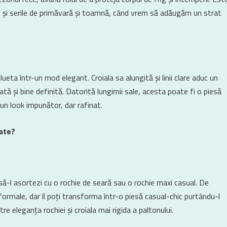
le și serile de primăvară și toamnă, când vrem să adăugăm un strat
ueta într-un mod elegant. Croiala sa alungită și linii clare aduc un
ată și bine definită. Datorită lungimii sale, acesta poate fi o piesă
 un look impunător, dar rafinat.
tate?
ă-l asortezi cu o rochie de seară sau o rochie maxi casual. De
 formale, dar îl poți transforma într-o piesă casual-chic purtându-l
e eleganța rochiei și croiala mai rigida a paltonului.