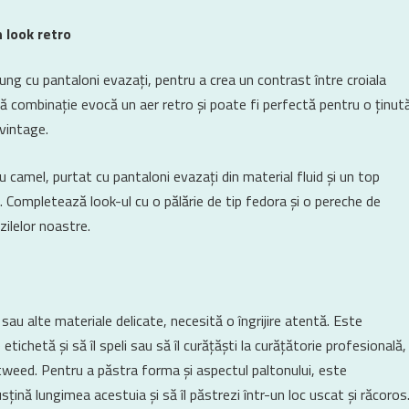
 look retro
lung cu pantaloni evazați, pentru a crea un contrast între croiala
stă combinație evocă un aer retro și poate fi perfectă pentru o ținut
vintage.
 camel, purtat cu pantaloni evazați din material fluid și un top
. Completează look-ul cu o pălărie de tip fedora și o pereche de
zilelor noastre.
 sau alte materiale delicate, necesită o îngrijire atentă. Este
etichetă și să îl speli sau să îl curățăști la curățătorie profesională,
tweed. Pentru a păstra forma și aspectul paltonului, este
ină lungimea acestuia și să îl păstrezi într-un loc uscat și răcoros