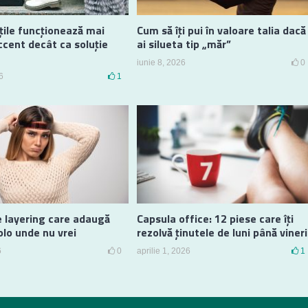
ile funcționează mai
Cum să îți pui în valoare talia dacă
ccent decât ca soluție
ai silueta tip „măr”
iunie 8, 2026
0
6
1
e layering care adaugă
Capsula office: 12 piese care îți
lo unde nu vrei
rezolvă ținutele de luni până vineri
6
0
aprilie 1, 2026
1