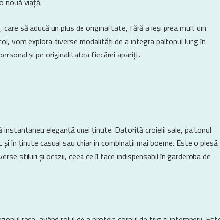
 o nouă viață.
care să aducă un plus de originalitate, fără a ieși prea mult din
icol, vom explora diverse modalități de a integra paltonul lung în
ersonal și pe originalitatea fiecărei apariții.
instantaneu eleganță unei ținute. Datorită croielii sale, paltonul
t și în ținute casual sau chiar în combinații mai boeme. Este o piesă
rse stiluri și ocazii, ceea ce îl face indispensabil în garderoba de
zonul rece, având rolul de a proteja corpul de frig și intemperii. Est