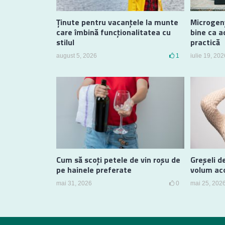
Ținute pentru vacanțele la munte
Microgenț
care îmbină funcționalitatea cu
bine ca a
stilul
practică
august 5, 2026
1
iulie 19, 202
Cum să scoți petele de vin roșu de
Greșeli d
pe hainele preferate
volum aco
mai 31, 2026
0
mai 25, 202