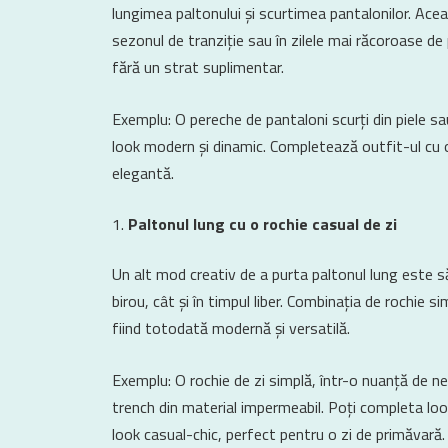
lungimea paltonului și scurtimea pantalonilor. Ace
sezonul de tranziție sau în zilele mai răcoroase de
fără un strat suplimentar.
Exemplu: O pereche de pantaloni scurți din piele s
look modern și dinamic. Completează outfit-ul cu 
elegantă.
Paltonul lung cu o rochie casual de zi
Un alt mod creativ de a purta paltonul lung este să
birou, cât și în timpul liber. Combinația de rochie 
fiind totodată modernă și versatilă.
Exemplu: O rochie de zi simplă, într-o nuanță de ne
trench din material impermeabil. Poți completa look
look casual-chic, perfect pentru o zi de primăvară.