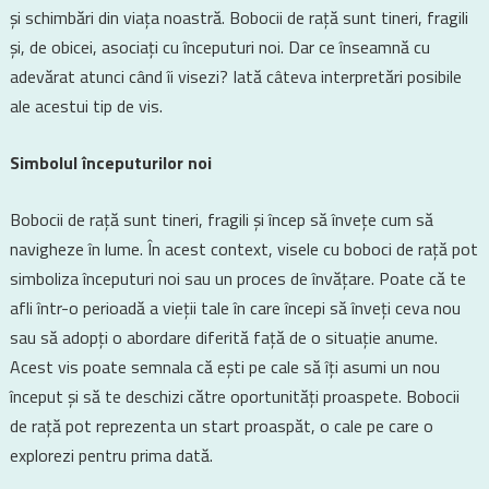
și schimbări din viața noastră. Bobocii de rață sunt tineri, fragili
și, de obicei, asociați cu începuturi noi. Dar ce înseamnă cu
adevărat atunci când îi visezi? Iată câteva interpretări posibile
ale acestui tip de vis.
Simbolul începuturilor noi
Bobocii de rață sunt tineri, fragili și încep să învețe cum să
navigheze în lume. În acest context, visele cu boboci de rață pot
simboliza începuturi noi sau un proces de învățare. Poate că te
afli într-o perioadă a vieții tale în care începi să înveți ceva nou
sau să adopți o abordare diferită față de o situație anume.
Acest vis poate semnala că ești pe cale să îți asumi un nou
început și să te deschizi către oportunități proaspete. Bobocii
de rață pot reprezenta un start proaspăt, o cale pe care o
explorezi pentru prima dată.