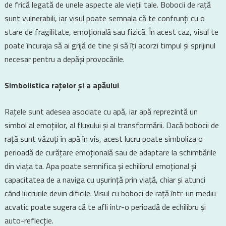
de frică legată de unele aspecte ale vieții tale. Bobocii de rață
sunt vulnerabili, iar visul poate semnala că te confrunți cu o
stare de fragilitate, emoțională sau fizică. În acest caz, visul te
poate încuraja să ai grijă de tine și să îți acorzi timpul și sprijinul
necesar pentru a depăși provocările.
Simbolistica rațelor și a apăului
Rațele sunt adesea asociate cu apă, iar apă reprezintă un
simbol al emoțiilor, al fluxului și al transformării. Dacă bobocii de
rață sunt văzuți în apă în vis, acest lucru poate simboliza o
perioadă de curățare emoțională sau de adaptare la schimbările
din viața ta. Apa poate semnifica și echilibrul emoțional și
capacitatea de a naviga cu ușurință prin viață, chiar și atunci
când lucrurile devin dificile. Visul cu boboci de rață într-un mediu
acvatic poate sugera că te afli într-o perioadă de echilibru și
auto-reflecție.