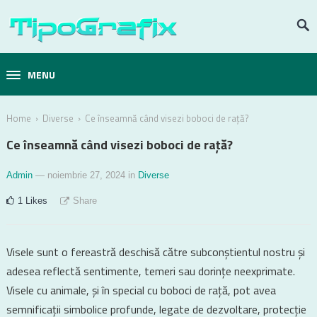
MENU
›
›
Home
Diverse
Ce înseamnă când visezi boboci de rață?
Ce înseamnă când visezi boboci de rață?
Admin
— noiembrie 27, 2024
in
Diverse
1
Likes
Share
Visele sunt o fereastră deschisă către subconștientul nostru și
adesea reflectă sentimente, temeri sau dorințe neexprimate.
Visele cu animale, și în special cu boboci de rață, pot avea
semnificații simbolice profunde, legate de dezvoltare, protecție