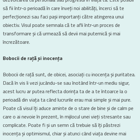
să fii într-o perioadă în care înveți noi abilități, încerci să te
perfecționezi sau faci pași importanți către atingerea unui
obiectiv. Visul poate semnala că te afli într-un proces de
transformare și că urmează să devii mai puternică și mai
încrezătoare.
Bobocii de rață și inocența
Bobocii de rață sunt, de obicei, asociați cu inocența și puritatea.
Dacă în vis îi vezi jucându-se sau înotând într-un mediu sigur,
acest lucru ar putea reflecta dorința ta de a te întoarce la o
perioadă din viața ta când lucrurile erau mai simple și mai pure.
Poate că visul îți aduce aminte de o stare de bine și de calm pe
care o ai nevoie în prezent, în mijlocul unei vieți stresante sau
complicate. Poate fi și un semn că trebuie să îți păstrezi
inocența și optimismul, chiar și atunci când viața devine mai