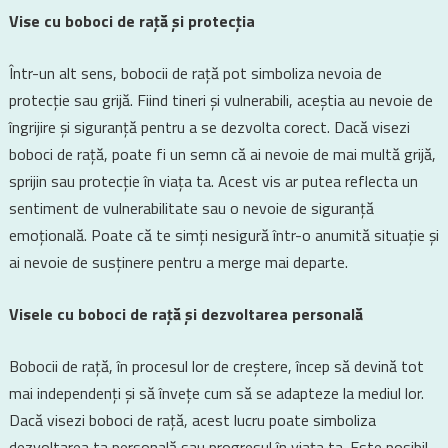
Vise cu boboci de rață și protecția
Într-un alt sens, bobocii de rață pot simboliza nevoia de
protecție sau grijă. Fiind tineri și vulnerabili, aceștia au nevoie de
îngrijire și siguranță pentru a se dezvolta corect. Dacă visezi
boboci de rață, poate fi un semn că ai nevoie de mai multă grijă,
sprijin sau protecție în viața ta. Acest vis ar putea reflecta un
sentiment de vulnerabilitate sau o nevoie de siguranță
emoțională. Poate că te simți nesigură într-o anumită situație și
ai nevoie de susținere pentru a merge mai departe.
Visele cu boboci de rață și dezvoltarea personală
Bobocii de rață, în procesul lor de creștere, încep să devină tot
mai independenți și să învețe cum să se adapteze la mediul lor.
Dacă visezi boboci de rață, acest lucru poate simboliza
dezvoltarea ta personală sau progresul în viața ta. Este posibil