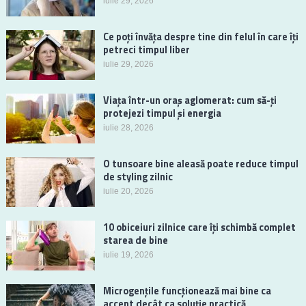
iulie 29, 2026
Ce poți învăța despre tine din felul în care îți
petreci timpul liber
iulie 29, 2026
Viața într-un oraș aglomerat: cum să-ți
protejezi timpul și energia
iulie 28, 2026
O tunsoare bine aleasă poate reduce timpul
de styling zilnic
iulie 20, 2026
10 obiceiuri zilnice care îți schimbă complet
starea de bine
iulie 19, 2026
Microgențile funcționează mai bine ca
accent decât ca soluție practică