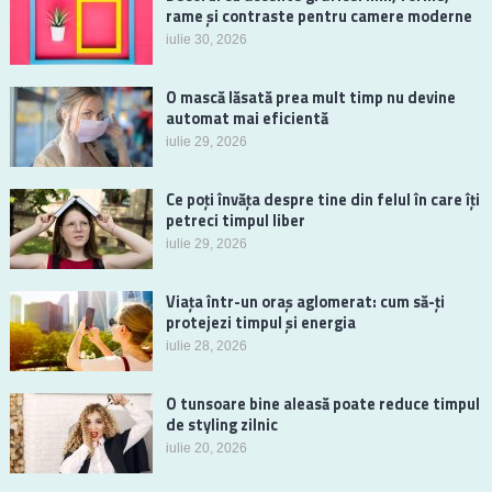
rame și contraste pentru camere moderne
iulie 30, 2026
O mască lăsată prea mult timp nu devine
automat mai eficientă
iulie 29, 2026
Ce poți învăța despre tine din felul în care îți
petreci timpul liber
iulie 29, 2026
Viața într-un oraș aglomerat: cum să-ți
protejezi timpul și energia
iulie 28, 2026
O tunsoare bine aleasă poate reduce timpul
de styling zilnic
iulie 20, 2026