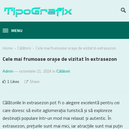
MENU
›
›
Home
Călătorii
Cele mai frumoase orașe de vizitat în extrasezon
Cele mai frumoase orașe de vizitat în extrasezon
Admin
— octombrie 21, 2024
in
Călătorii
1
Likes
Share
Călătoriile în extrasezon pot fi o alegere excelentă pentru cei
care doresc să evite aglomerația turistică și să exploreze
destinații populare într-un mod mai relaxat și autentic. În
extrasezon, prețurile sunt mai mici, iar atracțiile sunt mai puțin