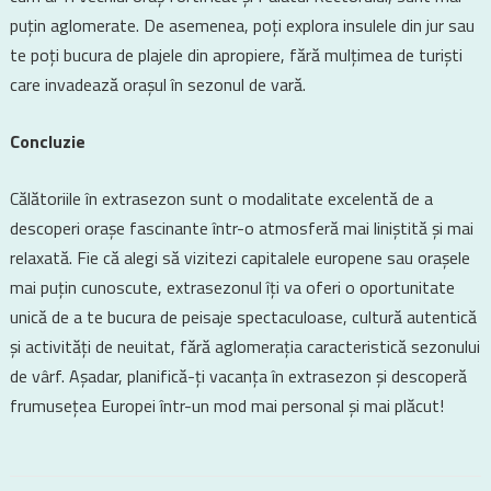
puțin aglomerate. De asemenea, poți explora insulele din jur sau
te poți bucura de plajele din apropiere, fără mulțimea de turiști
care invadează orașul în sezonul de vară.
Concluzie
Călătoriile în extrasezon sunt o modalitate excelentă de a
descoperi orașe fascinante într-o atmosferă mai liniștită și mai
relaxată. Fie că alegi să vizitezi capitalele europene sau orașele
mai puțin cunoscute, extrasezonul îți va oferi o oportunitate
unică de a te bucura de peisaje spectaculoase, cultură autentică
și activități de neuitat, fără aglomerația caracteristică sezonului
de vârf. Așadar, planifică-ți vacanța în extrasezon și descoperă
frumusețea Europei într-un mod mai personal și mai plăcut!