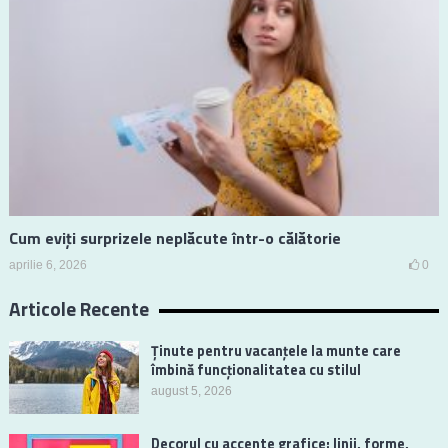
Cum eviți surprizele neplăcute într-o călătorie
aprilie 6, 2026
0
Articole Recente
Ținute pentru vacanțele la munte care
îmbină funcționalitatea cu stilul
august 5, 2026
Decorul cu accente grafice: linii, forme,