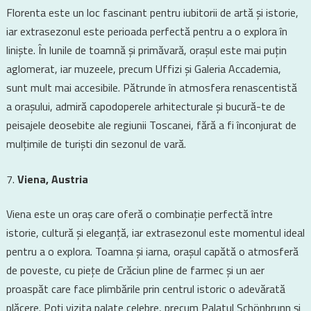
Florenta este un loc fascinant pentru iubitorii de artă și istorie,
iar extrasezonul este perioada perfectă pentru a o explora în
liniște. În lunile de toamnă și primăvară, orașul este mai puțin
aglomerat, iar muzeele, precum Uffizi și Galeria Accademia,
sunt mult mai accesibile. Pătrunde în atmosfera renascentistă
a orașului, admiră capodoperele arhitecturale și bucură-te de
peisajele deosebite ale regiunii Toscanei, fără a fi înconjurat de
mulțimile de turiști din sezonul de vară.
Viena, Austria
Viena este un oraș care oferă o combinație perfectă între
istorie, cultură și eleganță, iar extrasezonul este momentul ideal
pentru a o explora. Toamna și iarna, orașul capătă o atmosferă
de poveste, cu piețe de Crăciun pline de farmec și un aer
proaspăt care face plimbările prin centrul istoric o adevărată
plăcere. Poți vizita palate celebre, precum Palatul Schönbrunn și