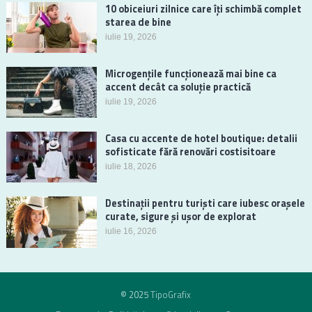
10 obiceiuri zilnice care îți schimbă complet
starea de bine
iulie 19, 2026
Microgențile funcționează mai bine ca
accent decât ca soluție practică
iulie 19, 2026
Casa cu accente de hotel boutique: detalii
sofisticate fără renovări costisitoare
iulie 18, 2026
Destinații pentru turiști care iubesc orașele
curate, sigure și ușor de explorat
iulie 16, 2026
© 2025
TipoGrafix