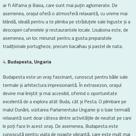
ar fi Alfama și Baixa, care sunt mai puțin aglomerate. De
asemenea, orașul oferă o atmosferă relaxantă, cu vreme mai
blândă, ideală pentru a te plimba pe străduțele sale înguste și a
descoperi cafenelele și restaurantele locale. Lisabona este, de
asemenea, un loc minunat pentru a gusta preparatele
tradiționale portugheze, precum bacalhau și pastel de nata.
Budapesta, Ungaria
Budapesta este un oraș fascinant, cunoscut pentru băile sale
termale și arhitectura impresionantă. În extrasezon, orașul
devine mai liniștit și mai accesibil, oferind o oportunitate
excelentă de a explora atât Buda, cât și Pesta. O plimbare pe
malul Dunării, vizitarea Parlamentului Ungariei și o baie termală
relaxantă sunt doar câteva dintre activitățile de neuitat pe care
le poți face în acest oraș. De asemenea, Budapesta este
cunoscută pentru viața de noapte vibrantă, care este mult mai