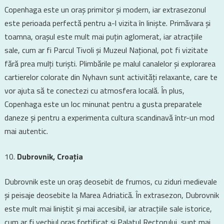
Copenhaga este un oraș primitor și modern, iar extrasezonul
este perioada perfectă pentru a-l vizita în liniște. Primăvara și
toamna, orașul este mult mai puțin aglomerat, iar atracțiile
sale, cum ar fi Parcul Tivoli și Muzeul Național, pot fi vizitate
fără prea mulți turiști. Plimbările pe malul canalelor și explorarea
cartierelor colorate din Nyhavn sunt activități relaxante, care te
vor ajuta să te conectezi cu atmosfera locală. În plus,
Copenhaga este un loc minunat pentru a gusta preparatele
daneze și pentru a experimenta cultura scandinavă într-un mod
mai autentic.
Dubrovnik, Croația
Dubrovnik este un oraș deosebit de frumos, cu ziduri medievale
și peisaje deosebite la Marea Adriatică. În extrasezon, Dubrovnik
este mult mai liniștit și mai accesibil, iar atracțiile sale istorice,
cum ar fi vechiul oraș fortificat și Palatul Rectorului, sunt mai