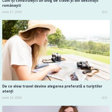
Cum îți construiești un blog de travel și din destinații
românești
iunie 27, 2026
0
De ce slow travel devine alegerea preferată a turiștilor
atenți
iunie 14, 2026
0