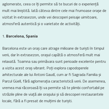
aglomerate, ceea ce îți permite să te bucuri de o experiență
mult mai liniștită. Iată câteva dintre cele mai frumoase orașe de
vizitat în extrasezon, unde vei descoperi peisaje uimitoare,
atmosferă autentică și o varietate de activități.
Barcelona, Spania
Barcelona este un oraș care atrage milioane de turiști în timpul
verii, dar în extrasezon, orașul capătă o atmosferă mult mai
relaxată. Toamna sau primăvara sunt perioade excelente pentru
a vizita acest oraș vibrant. Poți explora capodoperele
arhitecturale ale lui Antoni Gaudí, cum ar fi Sagrada Familia și
Parcul Güell, fără aglomerația caracteristică verii. De asemenea,
vremea mai răcoroasă îți va permite să te plimbi confortabil pe
străzile pline de viață ale orașului și să descoperi restaurantele
locale, fără a fi presat de mulțimi de turiști.