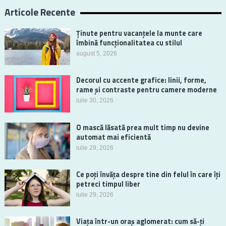
Articole Recente
Ținute pentru vacanțele la munte care
îmbină funcționalitatea cu stilul
august 5, 2026
Decorul cu accente grafice: linii, forme,
rame și contraste pentru camere moderne
iulie 30, 2026
O mască lăsată prea mult timp nu devine
automat mai eficientă
iulie 29, 2026
Ce poți învăța despre tine din felul în care îți
petreci timpul liber
iulie 29, 2026
Viața într-un oraș aglomerat: cum să-ți