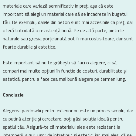
materiale care variază semnificativ în preț, așa că este
important să alegi un material care să se încadreze în bugetul
tău. De exemplu, dalele din beton sunt mai accesibile ca preț, dar
oferă totodată o rezistență bună. Pe de altă parte, pietrele
naturale sau gresia porțelanată pot fi mai costisitoare, dar sunt
foarte durabile și estetice.
Este important să nu te grăbești să faci o alegere, ci să
compari mai multe opțiuni în funcție de costuri, durabilitate și
estetică, pentru a face cea mai bună alegere pe termen lung.
Concluzie
Alegerea pardoselii pentru exterior nu este un proces simplu, dar
cu puțină atenție și cercetare, poți găsi soluția ideală pentru
spațiul tău. Asigură-te că materialul ales este rezistent la
intemperii, sigur, ușor de întreținut și estetic, iar, mai ales, că se