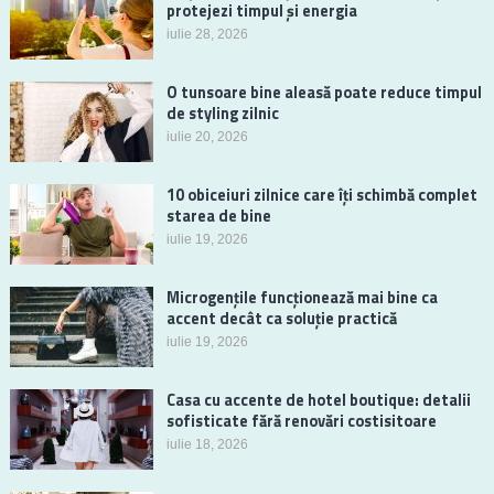
protejezi timpul și energia
iulie 28, 2026
O tunsoare bine aleasă poate reduce timpul
de styling zilnic
iulie 20, 2026
10 obiceiuri zilnice care îți schimbă complet
starea de bine
iulie 19, 2026
Microgențile funcționează mai bine ca
accent decât ca soluție practică
iulie 19, 2026
Casa cu accente de hotel boutique: detalii
sofisticate fără renovări costisitoare
iulie 18, 2026