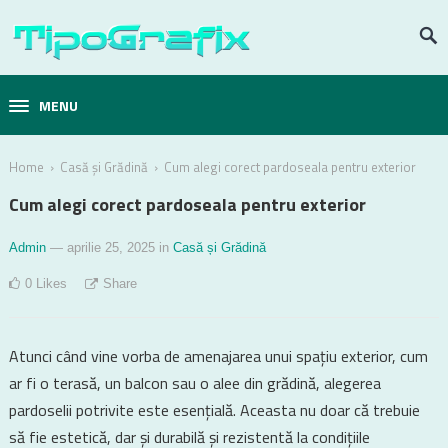
MENU
›
›
Home
Casă și Grădină
Cum alegi corect pardoseala pentru exterior
Cum alegi corect pardoseala pentru exterior
Admin
— aprilie 25, 2025
in
Casă și Grădină
0
Likes
Share
Atunci când vine vorba de amenajarea unui spațiu exterior, cum
ar fi o terasă, un balcon sau o alee din grădină, alegerea
pardoselii potrivite este esențială. Aceasta nu doar că trebuie
să fie estetică, dar și durabilă și rezistentă la condițiile