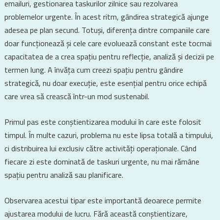
emailuri, gestionarea taskurilor zilnice sau rezolvarea
problemelor urgente. În acest ritm, gândirea strategică ajunge
adesea pe plan secund. Totuși, diferența dintre companiile care
doar funcționează și cele care evoluează constant este tocmai
capacitatea de a crea spațiu pentru reflecție, analiză și decizii pe
termen lung. A învăța cum creezi spațiu pentru gândire
strategică, nu doar execuție, este esențial pentru orice echipă
care vrea să crească într-un mod sustenabil.
Primul pas este conștientizarea modului în care este folosit
timpul. În multe cazuri, problema nu este lipsa totală a timpului,
ci distribuirea lui exclusiv către activități operaționale. Când
fiecare zi este dominată de taskuri urgente, nu mai rămâne
spațiu pentru analiză sau planificare.
Observarea acestui tipar este importantă deoarece permite
ajustarea modului de lucru. Fără această conștientizare,