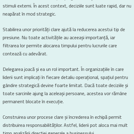
stimuli externi. În acest context, deciziile sunt luate rapid, dar nu
neapărat în mod strategic.
Stabilirea unor priorități clare ajută la reducerea acestui tip de
presiune. Nu toate activitățile au aceeași importanță, iar
filtrarea lor permite alocarea timpului pentru lucrurile care
contează cu adevărat.
Delegarea joacă și ea un rol important. În organizațiile în care
liderii sunt implicați în fiecare detaliu operațional, spațiul pentru
gândire strategică devine foarte limitat. Dacă toate deciziile și
toate sarcinile ajung la aceleași persoane, acestea vor rămâne
permanent blocate în execuție.
Construirea unor procese clare și încrederea în echipă permit
distribuirea responsabilităților. Astfel, liderii pot aloca mai mult
timp analizării direcției generale a businessului.