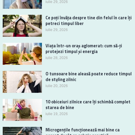
iulie 29, 2026
Ce poți învăța despre tine din felul în care îți
petreci timpul liber
iulie 29, 2026
Viața într-un oraș aglomerat: cum să-ți
protejezi timpul și energia
iulie 28, 2026
O tunsoare bine aleasă poate reduce timpul
de styling zilnic
iulie 20, 2026
10 obiceiuri zilnice care îți schimbă complet
starea de bine
iulie 19, 2026
Microgențile funcționează mai bine ca