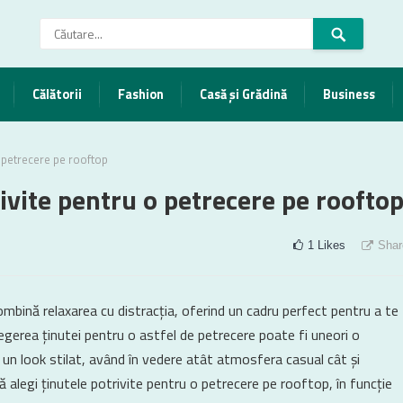
Călătorii
Fashion
Casă și Grădină
Business
o petrecere pe rooftop
ivite pentru o petrecere pe roofto
1
Likes
Shar
ombină relaxarea cu distracția, oferind un cadru perfect pentru a te
Alegerea ținutei pentru o astfel de petrecere poate fi uneori o
 un look stilat, având în vedere atât atmosfera casual cât și
 alegi ținutele potrivite pentru o petrecere pe rooftop, în funcție