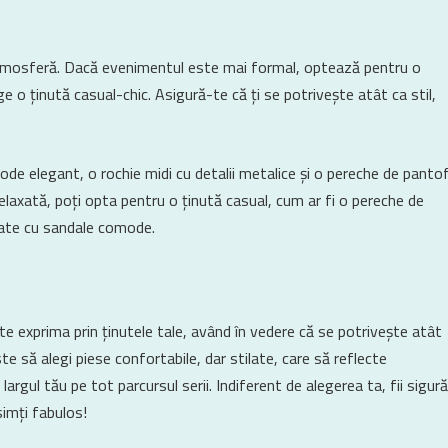
atmosferă. Dacă evenimentul este mai formal, optează pentru o
ge o ținută casual-chic. Asigură-te că ți se potrivește atât ca stil,
de elegant, o rochie midi cu detalii metalice și o pereche de pantof
laxată, poți opta pentru o ținută casual, cum ar fi o pereche de
tate cu sandale comode.
 te exprima prin ținutele tale, având în vedere că se potrivește atât
ste să alegi piese confortabile, dar stilate, care să reflecte
largul tău pe tot parcursul serii. Indiferent de alegerea ta, fii sigură
simți fabulos!