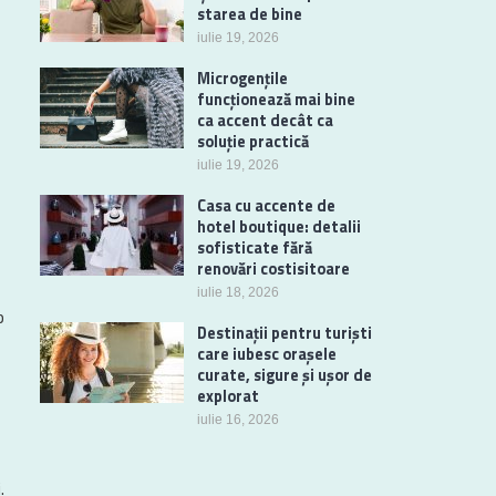
starea de bine
iulie 19, 2026
Microgențile
funcționează mai bine
ca accent decât ca
soluție practică
iulie 19, 2026
Casa cu accente de
hotel boutique: detalii
sofisticate fără
renovări costisitoare
iulie 18, 2026
p
Destinații pentru turiști
care iubesc orașele
curate, sigure și ușor de
explorat
iulie 16, 2026
.