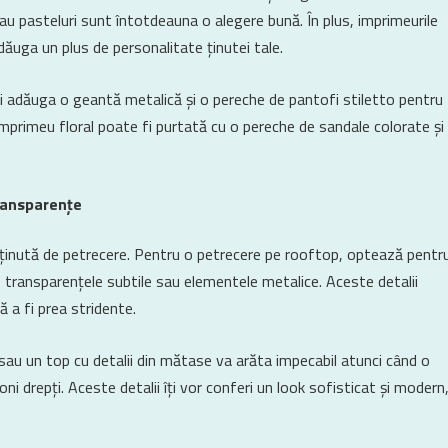
sau pasteluri sunt întotdeauna o alegere bună. În plus, imprimeurile
ăuga un plus de personalitate ținutei tale.
i adăuga o geantă metalică și o pereche de pantofi stiletto pentru
mprimeu floral poate fi purtată cu o pereche de sandale colorate și
transparențe
o ținută de petrecere. Pentru o petrecere pe rooftop, optează pentr
lă, transparențele subtile sau elementele metalice. Aceste detalii
ă a fi prea stridente.
 sau un top cu detalii din mătase va arăta impecabil atunci când o
i drepți. Aceste detalii îți vor conferi un look sofisticat și modern