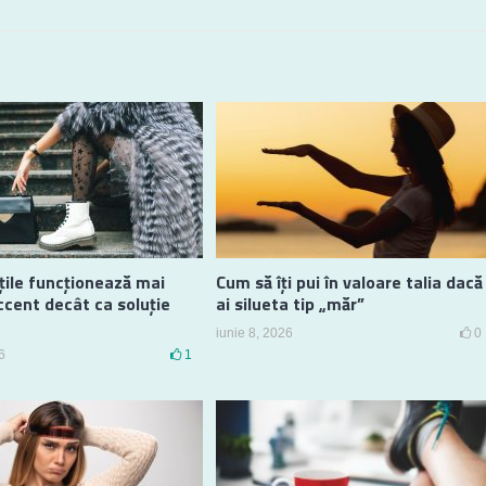
ile funcționează mai
Cum să îți pui în valoare talia dacă
ccent decât ca soluție
ai silueta tip „măr”
iunie 8, 2026
0
6
1