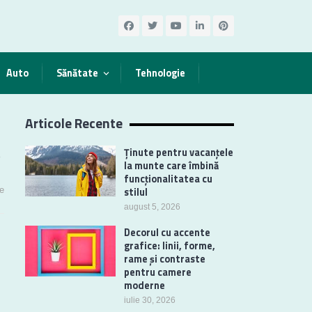
Auto
Sănătate
Tehnologie
Articole Recente
p
Ținute pentru vacanțele
la munte care îmbină
funcționalitatea cu
e
stilul
august 5, 2026
Decorul cu accente
grafice: linii, forme,
rame și contraste
pentru camere
moderne
iulie 30, 2026