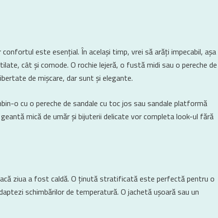
onfortul este esențial. În același timp, vrei să arăți impecabil, așa
tilate, cât și comode. O rochie lejeră, o fustă midi sau o pereche de
libertate de mișcare, dar sunt și elegante.
mbin-o cu o pereche de sandale cu toc jos sau sandale platformă
geantă mică de umăr și bijuterii delicate vor completa look-ul fără
dacă ziua a fost caldă. O ținută stratificată este perfectă pentru o
adaptezi schimbărilor de temperatură. O jachetă ușoară sau un