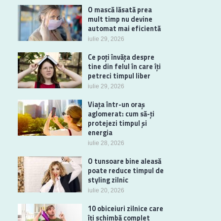
O mască lăsată prea
mult timp nu devine
automat mai eficientă
iulie 29, 2026
Ce poți învăța despre
tine din felul în care îți
petreci timpul liber
iulie 29, 2026
Viața într-un oraș
aglomerat: cum să-ți
protejezi timpul și
energia
iulie 28, 2026
O tunsoare bine aleasă
poate reduce timpul de
styling zilnic
iulie 20, 2026
10 obiceiuri zilnice care
îți schimbă complet