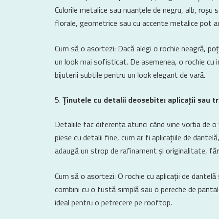
Culorile metalice sau nuanțele de negru, alb, roșu 
florale, geometrice sau cu accente metalice pot ad
Cum să o asortezi: Dacă alegi o rochie neagră, poț
un look mai sofisticat. De asemenea, o rochie cu i
bijuterii subtile pentru un look elegant de vară.
Ținutele cu detalii deosebite: aplicații sau 
Detaliile fac diferența atunci când vine vorba de 
piese cu detalii fine, cum ar fi aplicațiile de dante
adaugă un strop de rafinament și originalitate, făr
Cum să o asortezi: O rochie cu aplicații de dantelă
combini cu o fustă simplă sau o pereche de pantalon
ideal pentru o petrecere pe rooftop.