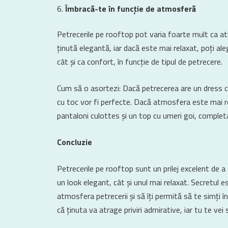
Îmbracă-te în funcție de atmosferă
Petrecerile pe rooftop pot varia foarte mult ca 
ținută elegantă, iar dacă este mai relaxat, poți ale
cât și ca confort, în funcție de tipul de petrecere.
Cum să o asortezi: Dacă petrecerea are un dress co
cu toc vor fi perfecte. Dacă atmosfera este mai re
pantaloni culottes și un top cu umeri goi, comple
Concluzie
Petrecerile pe rooftop sunt un prilej excelent de a
un look elegant, cât și unul mai relaxat. Secretul e
atmosfera petrecerii și să îți permită să te simți în 
că ținuta va atrage priviri admirative, iar tu te vei 