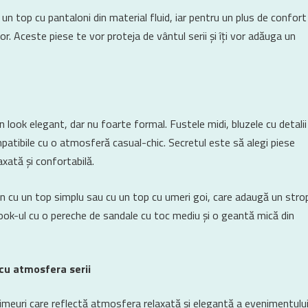
un top cu pantaloni din material fluid, iar pentru un plus de confort
or. Aceste piese te vor proteja de vântul serii și îți vor adăuga un
look elegant, dar nu foarte formal. Fustele midi, bluzele cu detalii
patibile cu o atmosferă casual-chic. Secretul este să alegi piese
laxată și confortabilă.
in cu un top simplu sau cu un top cu umeri goi, care adaugă un stro
ook-ul cu o pereche de sandale cu toc mediu și o geantă mică din
 cu atmosfera serii
rimeuri care reflectă atmosfera relaxată și elegantă a evenimentului