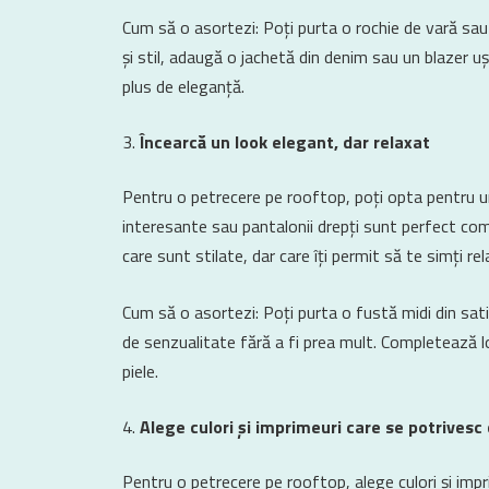
Cum să o asortezi: Poți purta o rochie de vară sau 
și stil, adaugă o jachetă din denim sau un blazer uș
plus de eleganță.
Încearcă un look elegant, dar relaxat
Pentru o petrecere pe rooftop, poți opta pentru un 
interesante sau pantalonii drepți sunt perfect com
care sunt stilate, dar care îți permit să te simți re
Cum să o asortezi: Poți purta o fustă midi din sat
de senzualitate fără a fi prea mult. Completează l
piele.
Alege culori și imprimeuri care se potrivesc
Pentru o petrecere pe rooftop, alege culori și imp