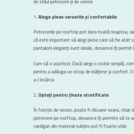
de stilul petrecerii și de vreme.
Alege piese versatile și confortabile
Petrecerile pe rooftop pot dura toată noaptea, iar c
că este important să alegi piese care să fie atât s
pantaloni eleganți sunt ideale, deoarece îți permit 
Cum să o asortezi: Dacă alegi o rochie simplă, co
pentru a adăuga un strop de înălțime și confort. O 
a-l încărca.
Optați pentru ținute stratificate
În funcție de sezon, poate fi răcoare seara, chiar 
petrecere pe rooftop, deoarece îți permite să te 
cardigan din material subțire pot fi foarte utile.