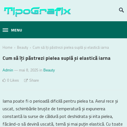
MENU
›
›
Home
Beauty
Cum să îți păstrezi pielea suplă și elastică iarna
Cum să îți păstrezi pielea suplă și elastică iarna
Admin
— mai 8, 2025
in
Beauty
0
Likes
Share
Iarna poate fi o perioadă dificilă pentru pielea ta. Aerul rece și
uscat, schimbările bruște de temperatură și expunerea
constantă la surse de căldură pot deshidrata și irita pielea,
făcând-o să devină uscată, ternă și mai puțin elastică. Cu toate