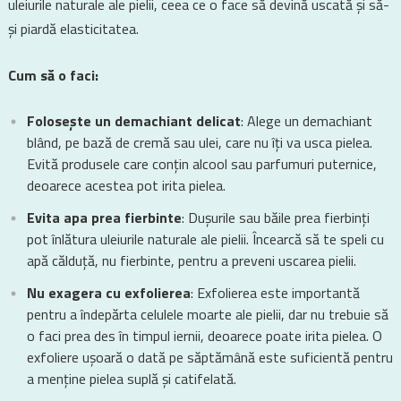
uleiurile naturale ale pielii, ceea ce o face să devină uscată și să-
și piardă elasticitatea.
Cum să o faci:
Folosește un demachiant delicat
: Alege un demachiant
blând, pe bază de cremă sau ulei, care nu îți va usca pielea.
Evită produsele care conțin alcool sau parfumuri puternice,
deoarece acestea pot irita pielea.
Evita apa prea fierbinte
: Dușurile sau băile prea fierbinți
pot înlătura uleiurile naturale ale pielii. Încearcă să te speli cu
apă călduță, nu fierbinte, pentru a preveni uscarea pielii.
Nu exagera cu exfolierea
: Exfolierea este importantă
pentru a îndepărta celulele moarte ale pielii, dar nu trebuie să
o faci prea des în timpul iernii, deoarece poate irita pielea. O
exfoliere ușoară o dată pe săptămână este suficientă pentru
a menține pielea suplă și catifelată.