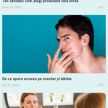
Ten sensibil: cum alegi produsele fără stres
iunie 19, 2026
0
De ce apare acneea pe maxilar și bărbie
mai 31, 2026
0