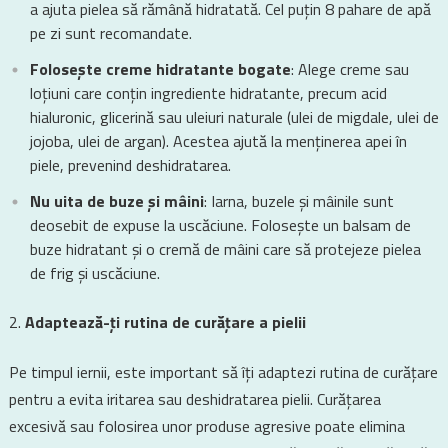
a ajuta pielea să rămână hidratată. Cel puțin 8 pahare de apă
pe zi sunt recomandate.
Folosește creme hidratante bogate
: Alege creme sau
loțiuni care conțin ingrediente hidratante, precum acid
hialuronic, glicerină sau uleiuri naturale (ulei de migdale, ulei de
jojoba, ulei de argan). Acestea ajută la menținerea apei în
piele, prevenind deshidratarea.
Nu uita de buze și mâini
: Iarna, buzele și mâinile sunt
deosebit de expuse la uscăciune. Folosește un balsam de
buze hidratant și o cremă de mâini care să protejeze pielea
de frig și uscăciune.
Adaptează-ți rutina de curățare a pielii
Pe timpul iernii, este important să îți adaptezi rutina de curățare
pentru a evita iritarea sau deshidratarea pielii. Curățarea
excesivă sau folosirea unor produse agresive poate elimina