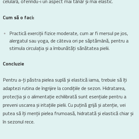
celulară, oferindu-i un aspect mai tânăr și mai elastic.
Cum să o faci:
Practică exerciții fizice moderate, cum ar fi mersul pe jos,
alergatul sau yoga, de câteva ori pe săptămână, pentru a
stimula circulația și a îmbunătăți sănătatea pielii.
Concluzie
Pentru a-ți păstra pielea suplă și elastică iarna, trebuie să îți
adaptezi rutina de îngrijire la condițiile de sezon. Hidratarea,
protecția și o alimentație echilibrată sunt esențiale pentru a
preveni uscarea și iritațiile pielii. Cu puțină grijă și atenție, vei
putea să îți menții pielea frumoasă, hidratată și elastică chiar și
în sezonul rece.