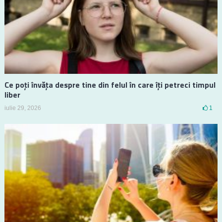
Ce poți învăța despre tine din felul în care îți petreci timpul
liber
iulie 29, 2026
1