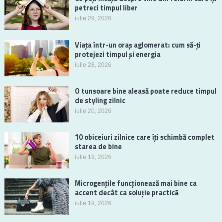
petreci timpul liber
iulie 29, 2026
Viața într-un oraș aglomerat: cum să-ți
protejezi timpul și energia
iulie 28, 2026
O tunsoare bine aleasă poate reduce timpul
de styling zilnic
iulie 20, 2026
10 obiceiuri zilnice care îți schimbă complet
starea de bine
iulie 19, 2026
Microgențile funcționează mai bine ca
accent decât ca soluție practică
iulie 19, 2026