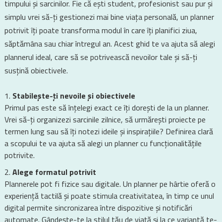
timpului și sarcinilor. Fie că ești student, profesionist sau pur și
simplu vrei să-ți gestionezi mai bine viața personală, un planner
potrivit îți poate transforma modul în care îți planifici ziua,
săptămâna sau chiar întregul an. Acest ghid te va ajuta să alegi
plannerul ideal, care să se potrivească nevoilor tale și să-ți
susțină obiectivele.
Stabilește-ți nevoile și obiectivele
Primul pas este să înțelegi exact ce îți dorești de la un planner.
Vrei să-ți organizezi sarcinile zilnice, să urmărești proiecte pe
termen lung sau să îți notezi ideile și inspirațiile? Definirea clară
a scopului te va ajuta să alegi un planner cu funcționalitățile
potrivite.
Alege formatul potrivit
Plannerele pot fi fizice sau digitale. Un planner pe hârtie oferă o
experiență tactilă și poate stimula creativitatea, în timp ce unul
digital permite sincronizarea între dispozitive și notificări
automate. Gândește-te la stilul tău de viață și la ce variantă te-