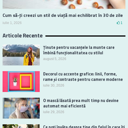
Cum să-ți creezi un stil de viață mai echilibrat în 30 de zile
iulie 1, 2026
1
Articole Recente
Ținute pentru vacanțele la munte care
îmbină funcționalitatea cu stilul
august 5, 2026
Decorul cu accente grafice: linii, forme,
rame și contraste pentru camere moderne
iulie 30, 2026
O mască lăsată prea mult timp nu devine
automat mai eficientă
iulie 29, 2026
Ce poți învăța despre tine din felul în care îți