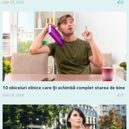
iulie 24, 2026
2
10 obiceiuri zilnice care îți schimbă complet starea de bine
iulie 19, 2026
0