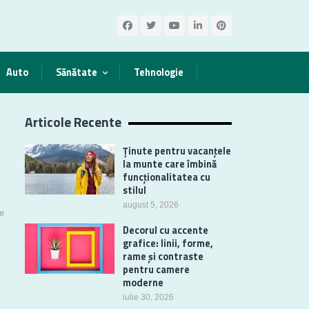
Auto
Sănătate
Tehnologie
Articole Recente
Ținute pentru vacanțele
la munte care îmbină
funcționalitatea cu
stilul
august 5, 2026
e
Decorul cu accente
grafice: linii, forme,
rame și contraste
pentru camere
moderne
iulie 30, 2026