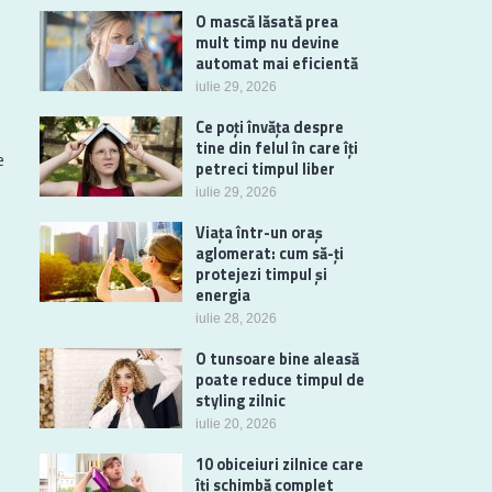
O mască lăsată prea
mult timp nu devine
automat mai eficientă
iulie 29, 2026
Ce poți învăța despre
tine din felul în care îți
e
petreci timpul liber
iulie 29, 2026
Viața într-un oraș
aglomerat: cum să-ți
protejezi timpul și
energia
iulie 28, 2026
O tunsoare bine aleasă
poate reduce timpul de
styling zilnic
iulie 20, 2026
10 obiceiuri zilnice care
îți schimbă complet