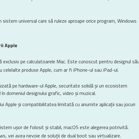
 un sistem universal care să ruleze aproape orice program, Windows
ii Apple
 exclusiv pe calculatoarele Mac. Este cunoscut pentru designul să
u celelalte produse Apple, cum ar fi iPhone-ul sau iPad-ul.
izată pe hardware-ul Apple, securitate solidă și un ecosistem
l în domeniul designului grafic, video și muzical.
lui Apple și compatibilitatea limitată cu anumite aplicații sau jocuri
sistem ușor de folosit și stabil, macOS este alegerea potrivită.
s, vei avea nevoie de soluții de dual boot sau virtualizare.