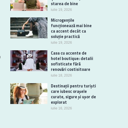
starea de bine
iulie 19, 2026
Microgențile
funcționează mai bine
ca accent decât ca
soluție practică
iulie 19, 2026
Casa cu accente de
u
hotel boutique: detalii
sofisticate fără
renovări costisitoare
iulie 18, 2026
Destinații pentru turiști
care iubesc orașele
curate, sigure și ușor de
explorat
iulie 16, 2026