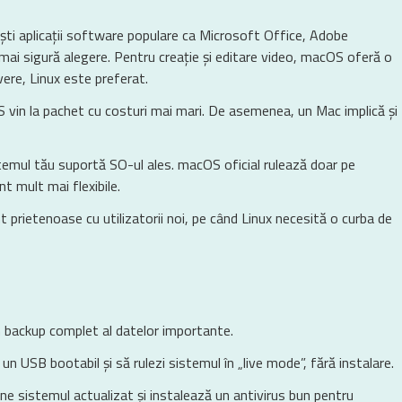
ști aplicații software populare ca Microsoft Office, Adobe
i sigură alegere. Pentru creație și editare video, macOS oferă o
ere, Linux este preferat.
 vin la pachet cu costuri mai mari. De asemenea, un Mac implică și
stemul tău suportă SO-ul ales. macOS oficial rulează doar pe
t mult mai flexibile.
prietenoase cu utilizatorii noi, pe când Linux necesită o curba de
n backup complet al datelor importante.
 un USB bootabil și să rulezi sistemul în „live mode”, fără instalare.
e sistemul actualizat și instalează un antivirus bun pentru