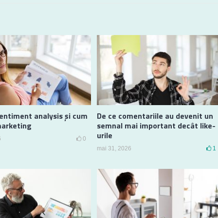
entiment analysis și cum
De ce comentariile au devenit un
marketing
semnal mai important decât like-
urile
6
0
mai 31, 2026
1