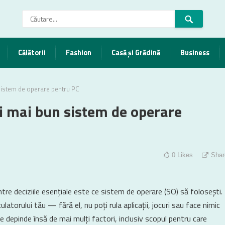
Călătorii
Fashion
Casă și Grădină
Business
sistem de operare pentru PC
i mai bun sistem de operare
0
Likes
Shar
tre deciziile esențiale este ce sistem de operare (SO) să folosești.
atorului tău — fără el, nu poți rula aplicații, jocuri sau face nimic
e depinde însă de mai mulți factori, inclusiv scopul pentru care