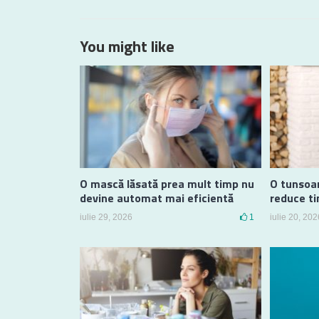
You might like
O mască lăsată prea mult timp nu
O tunsoa
devine automat mai eficientă
reduce ti
iulie 29, 2026
1
iulie 20, 202