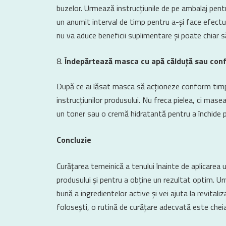
buzelor. Urmează instrucțiunile de pe ambalaj pent
un anumit interval de timp pentru a-și face efectu
nu va aduce beneficii suplimentare și poate chiar să 
Îndepărtează masca cu apă călduță sau conf
După ce ai lăsat masca să acționeze conform timp
instrucțiunilor produsului. Nu freca pielea, ci masea
un toner sau o cremă hidratantă pentru a închide po
Concluzie
Curățarea temeinică a tenului înainte de aplicarea 
produsului și pentru a obține un rezultat optim. Ur
bună a ingredientelor active și vei ajuta la revitaliza
folosești, o rutină de curățare adecvată este chei