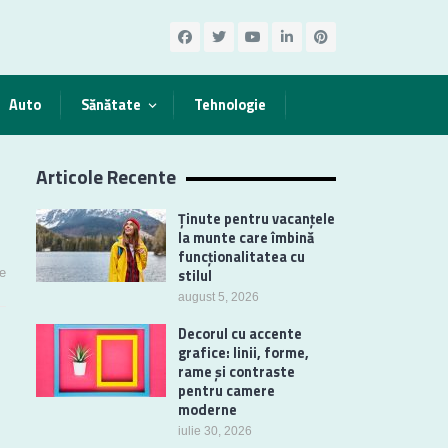
Auto
Sănătate
Tehnologie
Articole Recente
Ținute pentru vacanțele
la munte care îmbină
funcționalitatea cu
e
stilul
august 5, 2026
Decorul cu accente
grafice: linii, forme,
rame și contraste
pentru camere
moderne
iulie 30, 2026