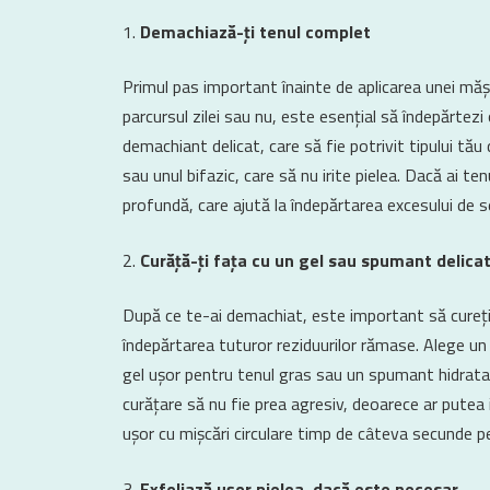
Demachiază-ți tenul complet
Primul pas important înainte de aplicarea unei măș
parcursul zilei sau nu, este esențial să îndepărtezi
demachiant delicat, care să fie potrivit tipului tă
sau unul bifazic, care să nu irite pielea. Dacă ai t
profundă, care ajută la îndepărtarea excesului de 
Curăță-ți fața cu un gel sau spumant delica
După ce te-ai demachiat, este important să cureți 
îndepărtarea tuturor reziduurilor rămase. Alege un 
gel ușor pentru tenul gras sau un spumant hidrata
curățare să nu fie prea agresiv, deoarece ar putea 
ușor cu mișcări circulare timp de câteva secunde pe
Exfoliază ușor pielea, dacă este necesar