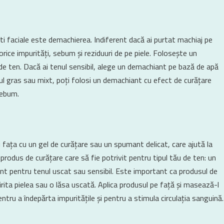
ti faciale este demachierea. Indiferent dacă ai purtat machiaj pe
 orice impurități, sebum și reziduuri de pe piele. Folosește un
u de ten. Dacă ai tenul sensibil, alege un demachiant pe bază de apă
enul gras sau mixt, poți folosi un demachiant cu efect de curățare
sebum.
t
fața cu un gel de curățare sau un spumant delicat, care ajută la
produs de curățare care să fie potrivit pentru tipul tău de ten: un
nt pentru tenul uscat sau sensibil. Este important ca produsul de
irita pielea sau o lăsa uscată. Aplica produsul pe față și masează-l
ntru a îndepărta impuritățile și pentru a stimula circulația sanguină.