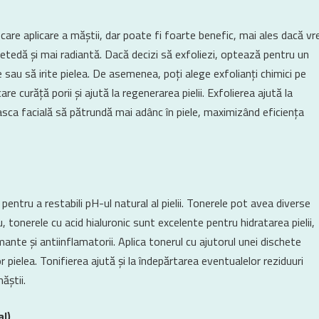
care aplicare a măștii, dar poate fi foarte benefic, mai ales dacă vre
 netedă și mai radiantă. Dacă decizi să exfoliezi, optează pentru un
e sau să irite pielea. De asemenea, poți alege exfolianți chimici pe
are curăță porii și ajută la regenerarea pielii. Exfolierea ajută la
asca facială să pătrundă mai adânc în piele, maximizând eficiența
entru a restabili pH-ul natural al pielii. Tonerele pot avea diverse
u, tonerele cu acid hialuronic sunt excelente pentru hidratarea pielii,
ante și antiinflamatorii. Aplica tonerul cu ajutorul unei dischete
ielea. Tonifierea ajută și la îndepărtarea eventualelor reziduuri
ăștii.
al)