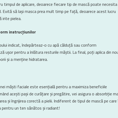
ru timpul de aplicare, deoarece fiecare tip de mască poate necesita
l. Evită să lași masca prea mult timp pe față, deoarece acest lucru
irite pielea.
orm instrucțiunilor
ului indicat, îndepărteaz-o cu apă călduță sau conform
ză ușor pentru a înlătura resturile măștii. La final, poți aplica din no
rii și a menține hidratarea.
unei măști faciale este esențială pentru a maximiza beneficiile
mând acești pași de curățare și pregătire, vei asigura o absorbție ma
rea și îngrijirea corectă a pielii. Indiferent de tipul de mască pe care î
a pentru un ten sănătos și radiant!