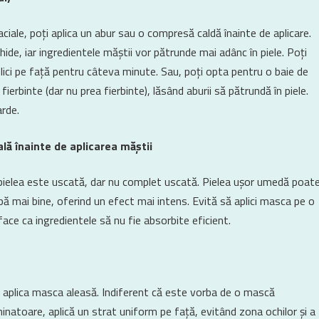
aciale, poți aplica un abur sau o compresă caldă înainte de aplicare.
ide, iar ingredientele măștii vor pătrunde mai adânc în piele. Poți
 aplici pe față pentru câteva minute. Sau, poți opta pentru o baie de
 fierbinte (dar nu prea fierbinte), lăsând aburii să pătrundă în piele.
arde.
ă înainte de aplicarea măștii
ă pielea este uscată, dar nu complet uscată. Pielea ușor umedă poat
bă mai bine, oferind un efect mai intens. Evită să aplici masca pe o
ace ca ingredientele să nu fie absorbite eficient.
 aplica masca aleasă. Indiferent că este vorba de o mască
minatoare, aplică un strat uniform pe față, evitând zona ochilor și a