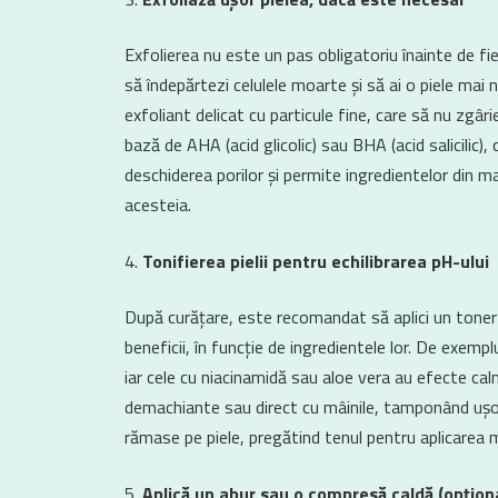
Exfolierea nu este un pas obligatoriu înainte de fie
să îndepărtezi celulele moarte și să ai o piele mai
exfoliant delicat cu particule fine, care să nu zgâri
bază de AHA (acid glicolic) sau BHA (acid salicilic), c
deschiderea porilor și permite ingredientelor din m
acesteia.
Tonifierea pielii pentru echilibrarea pH-ului
După curățare, este recomandat să aplici un toner p
beneficii, în funcție de ingredientele lor. De exempl
iar cele cu niacinamidă sau aloe vera au efecte calm
demachiante sau direct cu mâinile, tamponând ușor p
rămase pe piele, pregătind tenul pentru aplicarea m
Aplică un abur sau o compresă caldă (opțion