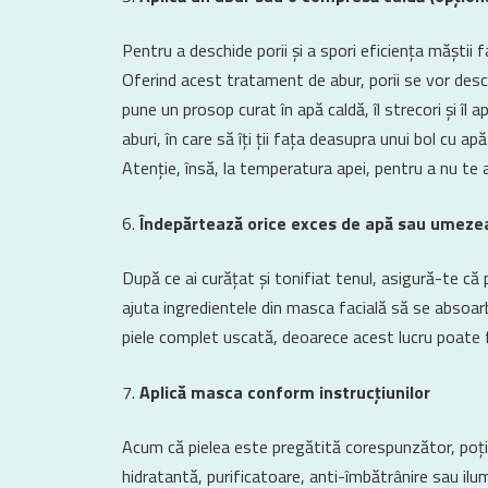
Pentru a deschide porii și a spori eficiența măștii f
Oferind acest tratament de abur, porii se vor desch
pune un prosop curat în apă caldă, îl strecori și îl
aburi, în care să îți ții fața deasupra unui bol cu apă
Atenție, însă, la temperatura apei, pentru a nu te 
Îndepărtează orice exces de apă sau umezeal
După ce ai curățat și tonifiat tenul, asigură-te c
ajuta ingredientele din masca facială să se absoar
piele complet uscată, deoarece acest lucru poate f
Aplică masca conform instrucțiunilor
Acum că pielea este pregătită corespunzător, poți
hidratantă, purificatoare, anti-îmbătrânire sau ilu