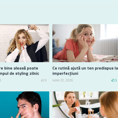
re bine aleasă poate
Ce rutină ajută un ten predispus la
mpul de styling zilnic
imperfecțiuni
6
0
iunie 22, 2026
1