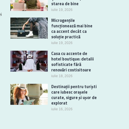
starea de bine
iulie 19, 2026
i
Microgențile
funcționează mai bine
ca accent decât ca
soluție practică
iulie 19, 2026
Casa cu accente de
hotel boutique: detalii
sofisticate fără
renovări costisitoare
iulie 18, 2026
Destinații pentru turiști
care iubesc orașele
curate, sigure și ușor de
explorat
iulie 16, 2026