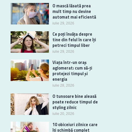
O mască lăsată prea
mult timp nu devine
automat mai eficientă
iulie 29, 2026
Ce poți învăța despre
tine din felul în care îți
petreci timpul liber
iulie 29, 2026
Viața într-un oraș
aglomerat: cum să-ți
protejezi timpul și
energia
iulie 28, 2026
O tunsoare bine aleasă
poate reduce timpul de
styling zilnic
iulie 20, 2026
10 obiceiuri zilnice care
îți schimbă complet