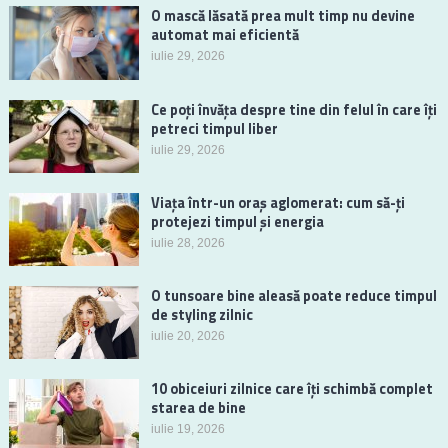
O mască lăsată prea mult timp nu devine
automat mai eficientă
iulie 29, 2026
Ce poți învăța despre tine din felul în care îți
petreci timpul liber
iulie 29, 2026
Viața într-un oraș aglomerat: cum să-ți
protejezi timpul și energia
iulie 28, 2026
O tunsoare bine aleasă poate reduce timpul
de styling zilnic
iulie 20, 2026
10 obiceiuri zilnice care îți schimbă complet
starea de bine
iulie 19, 2026