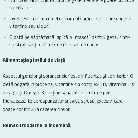
Nu folosi zilnic ondulatorul de gene, deoarece poate provoca
ruperea lor.
Investește într-un rimel cu formulă hrănitoare, care conține
vitamine sau uleiuri.
O dată pe săptămână, aplică o „mască” pentru gene, dintr-
un strat subțire de ulei de ricin sau de cocos.
Alimentația și stilul de viață
Aspectul genelor și sprâncenelor este influențat și de interior. O
dietă bogată în proteine, vitamine din complexul B, vitamina E și
acizi grași Omega-3 susține sănătatea firului de păr.
Hidratează-te corespunzător și evită stresul excesiv, care
poate contribui la căderea firelor.
Remedii moderne la îndemână