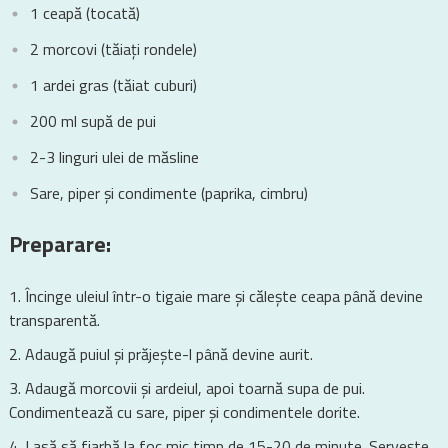
1 ceapă (tocată)
2 morcovi (tăiați rondele)
1 ardei gras (tăiat cuburi)
200 ml supă de pui
2-3 linguri ulei de măsline
Sare, piper și condimente (paprika, cimbru)
Preparare:
Încinge uleiul într-o tigaie mare și călește ceapa până devine
transparentă.
Adaugă puiul și prăjește-l până devine aurit.
Adaugă morcovii și ardeiul, apoi toarnă supa de pui.
Condimentează cu sare, piper și condimentele dorite.
Lasă să fiarbă la foc mic timp de 15-20 de minute. Servește