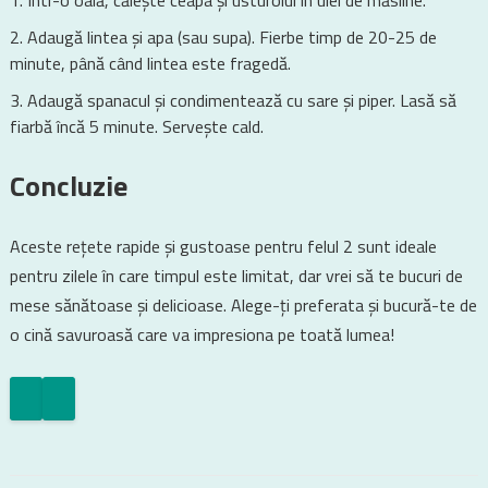
Într-o oală, călește ceapa și usturoiul în ulei de măsline.
Adaugă lintea și apa (sau supa). Fierbe timp de 20-25 de
minute, până când lintea este fragedă.
Adaugă spanacul și condimentează cu sare și piper. Lasă să
fiarbă încă 5 minute. Servește cald.
Concluzie
Aceste rețete rapide și gustoase pentru felul 2 sunt ideale
pentru zilele în care timpul este limitat, dar vrei să te bucuri de
mese sănătoase și delicioase. Alege-ți preferata și bucură-te de
o cină savuroasă care va impresiona pe toată lumea!