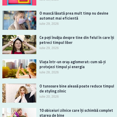
O mască lăsată prea mult timp nu devine
automat mai eficientă
iulie 29, 2026
Ce poți învăța despre tine din felul în care îți
petreci timpul liber
iulie 29, 2026
Viața într-un oraș aglomerat: cum să-ți
protejezi timpul și energia
iulie 28, 2026
O tunsoare bine aleasă poate reduce timpul
de styling zilnic
iulie 20, 2026
10 obiceiuri zilnice care îți schimbă complet
starea de bine