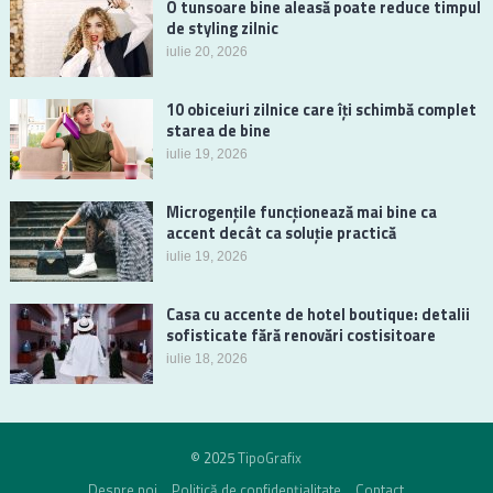
O tunsoare bine aleasă poate reduce timpul
de styling zilnic
iulie 20, 2026
10 obiceiuri zilnice care îți schimbă complet
starea de bine
iulie 19, 2026
Microgențile funcționează mai bine ca
accent decât ca soluție practică
iulie 19, 2026
Casa cu accente de hotel boutique: detalii
sofisticate fără renovări costisitoare
iulie 18, 2026
© 2025
TipoGrafix
Despre noi
Politică de confidențialitate
Contact