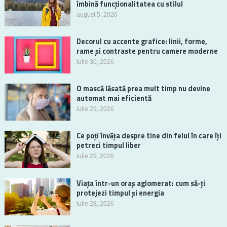
îmbină funcționalitatea cu stilul
august 5, 2026
Decorul cu accente grafice: linii, forme,
rame și contraste pentru camere moderne
iulie 30, 2026
O mască lăsată prea mult timp nu devine
automat mai eficientă
iulie 29, 2026
Ce poți învăța despre tine din felul în care îți
petreci timpul liber
iulie 29, 2026
Viața într-un oraș aglomerat: cum să-ți
protejezi timpul și energia
iulie 28, 2026