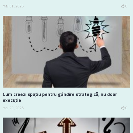
mai 31, 2026
0
Cum creezi spațiu pentru gândire strategică, nu doar
execuție
mai 29, 2026
0