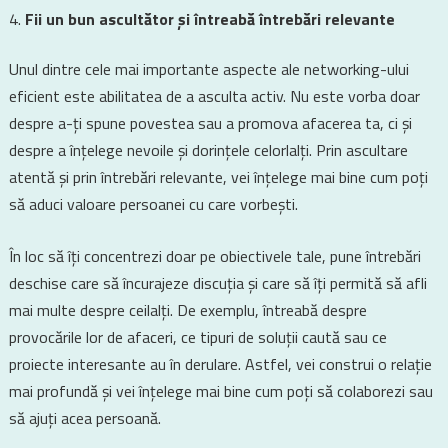
Fii un bun ascultător și întreabă întrebări relevante
Unul dintre cele mai importante aspecte ale networking-ului
eficient este abilitatea de a asculta activ. Nu este vorba doar
despre a-ți spune povestea sau a promova afacerea ta, ci și
despre a înțelege nevoile și dorințele celorlalți. Prin ascultare
atentă și prin întrebări relevante, vei înțelege mai bine cum poți
să aduci valoare persoanei cu care vorbești.
În loc să îți concentrezi doar pe obiectivele tale, pune întrebări
deschise care să încurajeze discuția și care să îți permită să afli
mai multe despre ceilalți. De exemplu, întreabă despre
provocările lor de afaceri, ce tipuri de soluții caută sau ce
proiecte interesante au în derulare. Astfel, vei construi o relație
mai profundă și vei înțelege mai bine cum poți să colaborezi sau
să ajuți acea persoană.