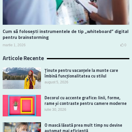
Cum să folosești instrumentele de tip „whiteboard” digital
pentru brainstorming
martie 1, 2026
0
Articole Recente
Ținute pentru vacanțele la munte care
îmbină funcționalitatea cu stilul
august 5, 2026
Decorul cu accente grafice: linii, forme,
rame și contraste pentru camere moderne
iulie 30, 2026
O mască lăsată prea mult timp nu devine
automat mai eficientă