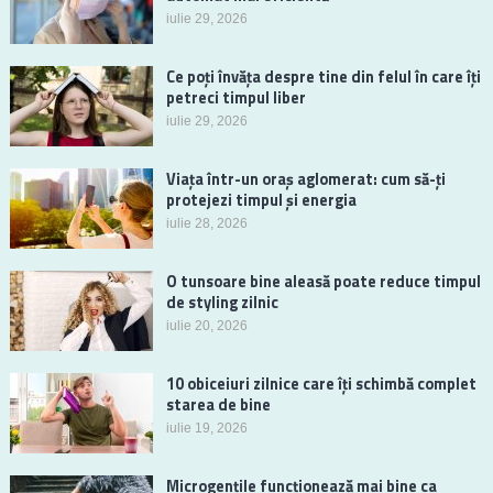
iulie 29, 2026
Ce poți învăța despre tine din felul în care îți
petreci timpul liber
iulie 29, 2026
Viața într-un oraș aglomerat: cum să-ți
protejezi timpul și energia
iulie 28, 2026
O tunsoare bine aleasă poate reduce timpul
de styling zilnic
iulie 20, 2026
10 obiceiuri zilnice care îți schimbă complet
starea de bine
iulie 19, 2026
Microgențile funcționează mai bine ca