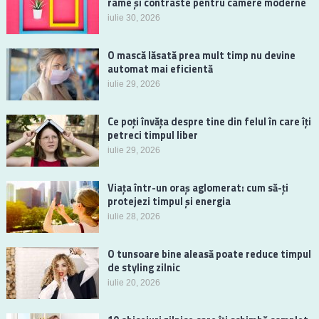
rame și contraste pentru camere moderne
iulie 30, 2026
O mască lăsată prea mult timp nu devine
automat mai eficientă
iulie 29, 2026
Ce poți învăța despre tine din felul în care îți
petreci timpul liber
iulie 29, 2026
Viața într-un oraș aglomerat: cum să-ți
protejezi timpul și energia
iulie 28, 2026
O tunsoare bine aleasă poate reduce timpul
de styling zilnic
iulie 20, 2026