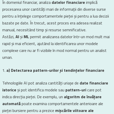
În domeniul financiar, analiza
datelor financiare
implică
procesarea unor cantități mari de informații din diverse surse
pentru a înțelege comportamentele pieței și pentru a lua decizii
bazate pe date. În trecut, acest proces era adesea realizat
manual, necesitând timp și resurse semnificative.
Astăzi,
AI
și
ML
permit analizarea datelor într-un mod mult mai
rapid și mai eficient, ajutând la identificarea unor modele
complexe care nu ar fi vizibile în mod normal pentru un analist
uman.
a) Detectarea pattern-urilor și tendințelor financiare
Tehnologiile AI pot analiza cantități uriașe de
date financiare
istorice
și pot identifica modele sau
pattern-uri
care pot
indica direcția pieței. De exemplu, un
algoritm de învățare
automată
poate examina comportamentele anterioare ale
pieței bursiere pentru a prezice
mișcările viitoare ale