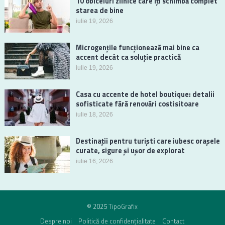
10 obiceiuri zilnice care îți schimbă complet
starea de bine
iulie 19, 2026
Microgențile funcționează mai bine ca
accent decât ca soluție practică
iulie 19, 2026
Casa cu accente de hotel boutique: detalii
sofisticate fără renovări costisitoare
iulie 18, 2026
Destinații pentru turiști care iubesc orașele
curate, sigure și ușor de explorat
iulie 16, 2026
© 2025
TipoGrafix
Despre noi
Politică de confidențialitate
Contact