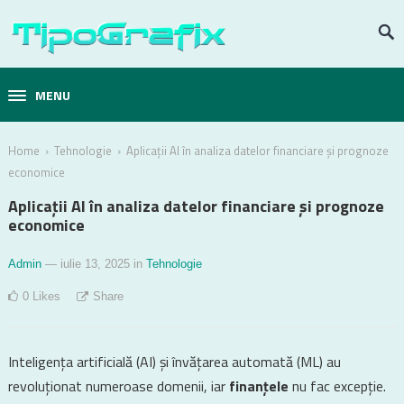
MENU
›
›
Home
Tehnologie
Aplicații AI în analiza datelor financiare și prognoze
economice
Aplicații AI în analiza datelor financiare și prognoze
economice
Admin
— iulie 13, 2025
in
Tehnologie
0
Likes
Share
Inteligența artificială (AI) și învățarea automată (ML) au
revoluționat numeroase domenii, iar
finanțele
nu fac excepție.