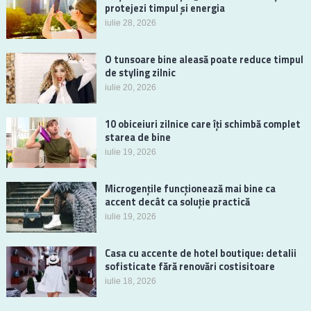
protejezi timpul și energia
iulie 28, 2026
O tunsoare bine aleasă poate reduce timpul
de styling zilnic
iulie 20, 2026
10 obiceiuri zilnice care îți schimbă complet
starea de bine
iulie 19, 2026
Microgențile funcționează mai bine ca
accent decât ca soluție practică
iulie 19, 2026
Casa cu accente de hotel boutique: detalii
sofisticate fără renovări costisitoare
iulie 18, 2026