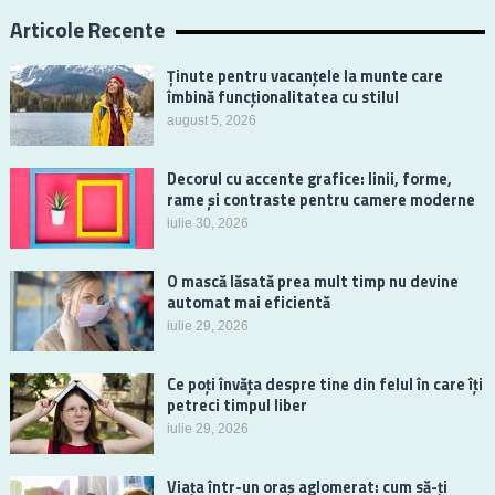
Articole Recente
Ținute pentru vacanțele la munte care
îmbină funcționalitatea cu stilul
august 5, 2026
Decorul cu accente grafice: linii, forme,
rame și contraste pentru camere moderne
iulie 30, 2026
O mască lăsată prea mult timp nu devine
automat mai eficientă
iulie 29, 2026
Ce poți învăța despre tine din felul în care îți
petreci timpul liber
iulie 29, 2026
Viața într-un oraș aglomerat: cum să-ți