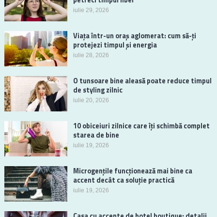
petreci timpul liber
iulie 29, 2026
Viața într-un oraș aglomerat: cum să-ți
protejezi timpul și energia
iulie 28, 2026
O tunsoare bine aleasă poate reduce timpul
de styling zilnic
iulie 20, 2026
10 obiceiuri zilnice care îți schimbă complet
starea de bine
iulie 19, 2026
Microgențile funcționează mai bine ca
accent decât ca soluție practică
iulie 19, 2026
Casa cu accente de hotel boutique: detalii