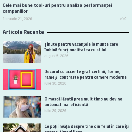
Cele mai bune tool-uri pentru analiza performanței
campaniilor
februarie 21, 2026
0
Articole Recente
Ținute pentru vacanțele la munte care
îmbină funcționalitatea cu stilul
august 5, 2026
Decorul cu accente grafice: linii, forme,
rame și contraste pentru camere moderne
iulie 30, 2026
O mască lăsată prea mult timp nu devine
automat mai eficientă
iulie 29, 2026
Ce poți învăța despre tine din felul în care îți